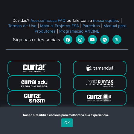
Dúvidas?
Acesse nossa FAQ
ou fale com a
nossa equipe
.
|
Termos de Uso
|
Manual Projetos FSA
|
Parceiros
|
Manual para
Produtores
|
Programação ANCINE
Siga nas redes sociais
Canal Curta © 2024. Todos os direitos reservados. Feito com
Nosso site utiliza cookies para melhorar a sua experiência.
no Rio de Janeiro
OK