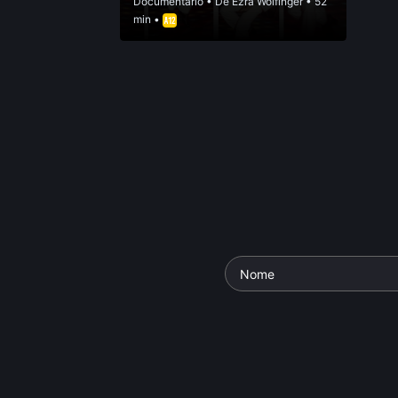
Documentário
• De
Ezra Wolfinger
• 52
min •