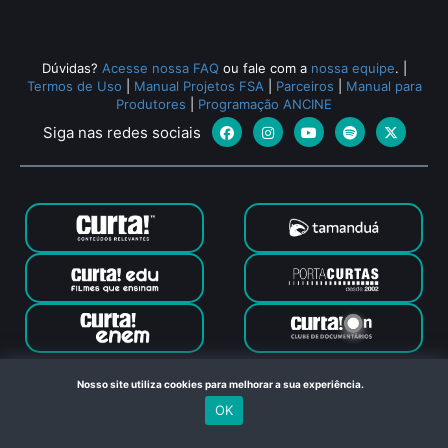
Dúvidas?
Acesse nossa FAQ
ou fale com a
nossa equipe
.
|
Termos de Uso
|
Manual Projetos FSA
|
Parceiros
|
Manual para
Produtores
|
Programação ANCINE
Siga nas redes sociais
Canal Curta © 2024. Todos os direitos reservados. Feito com
Nosso site utiliza cookies para melhorar a sua experiência.
no Rio de Janeiro
OK