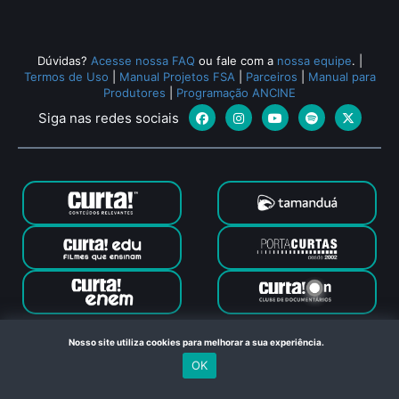
Dúvidas?
Acesse nossa FAQ
ou fale com a
nossa equipe
.
|
Termos de Uso
|
Manual Projetos FSA
|
Parceiros
|
Manual para
Produtores
|
Programação ANCINE
Siga nas redes sociais
Canal Curta © 2024. Todos os direitos reservados. Feito com
Nosso site utiliza cookies para melhorar a sua experiência.
no Rio de Janeiro
OK