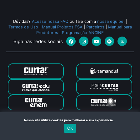
Dúvidas?
Acesse nossa FAQ
ou fale com a
nossa equipe
.
|
Termos de Uso
|
Manual Projetos FSA
|
Parceiros
|
Manual para
Produtores
|
Programação ANCINE
Siga nas redes sociais
Canal Curta © 2024. Todos os direitos reservados. Feito com
Nosso site utiliza cookies para melhorar a sua experiência.
no Rio de Janeiro
OK