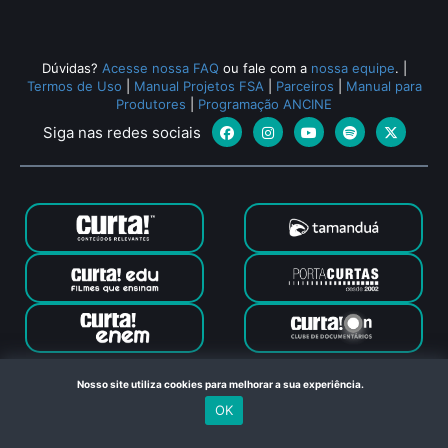
Dúvidas?
Acesse nossa FAQ
ou fale com a
nossa equipe
.
|
Termos de Uso
|
Manual Projetos FSA
|
Parceiros
|
Manual para
Produtores
|
Programação ANCINE
Siga nas redes sociais
Canal Curta © 2024. Todos os direitos reservados. Feito com
Nosso site utiliza cookies para melhorar a sua experiência.
no Rio de Janeiro
OK