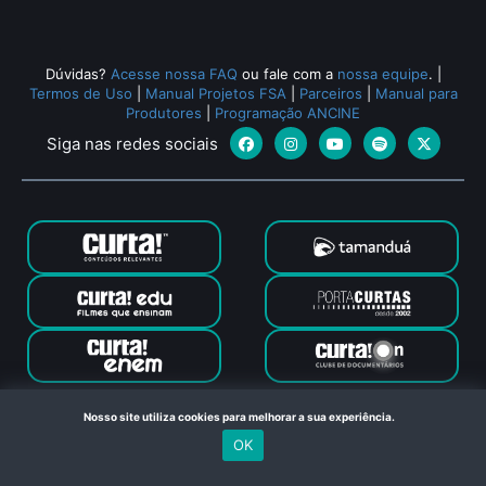
Dúvidas?
Acesse nossa FAQ
ou fale com a
nossa equipe
.
|
Termos de Uso
|
Manual Projetos FSA
|
Parceiros
|
Manual para
Produtores
|
Programação ANCINE
Siga nas redes sociais
Canal Curta © 2024. Todos os direitos reservados. Feito com
Nosso site utiliza cookies para melhorar a sua experiência.
no Rio de Janeiro
OK