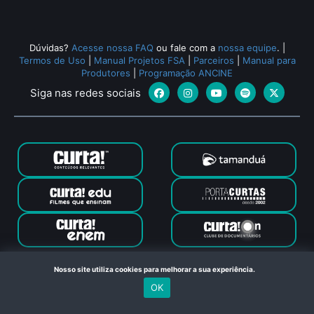
Dúvidas?
Acesse nossa FAQ
ou fale com a
nossa equipe
.
|
Termos de Uso
|
Manual Projetos FSA
|
Parceiros
|
Manual para
Produtores
|
Programação ANCINE
Siga nas redes sociais
Canal Curta © 2024. Todos os direitos reservados. Feito com
Nosso site utiliza cookies para melhorar a sua experiência.
no Rio de Janeiro
OK