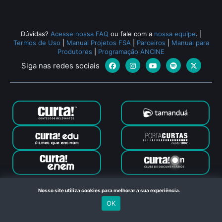
Dúvidas?
Acesse nossa FAQ
ou fale com a
nossa equipe
.
|
Termos de Uso
|
Manual Projetos FSA
|
Parceiros
|
Manual para
Produtores
|
Programação ANCINE
Siga nas redes sociais
Canal Curta © 2024. Todos os direitos reservados. Feito com
Nosso site utiliza cookies para melhorar a sua experiência.
no Rio de Janeiro
OK