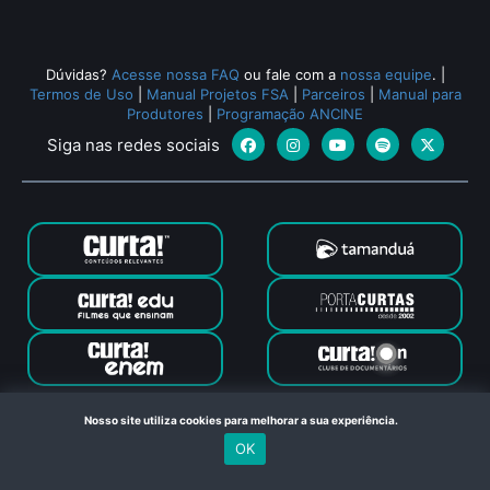
Dúvidas?
Acesse nossa FAQ
ou fale com a
nossa equipe
.
|
Termos de Uso
|
Manual Projetos FSA
|
Parceiros
|
Manual para
Produtores
|
Programação ANCINE
Siga nas redes sociais
Canal Curta © 2024. Todos os direitos reservados. Feito com
Nosso site utiliza cookies para melhorar a sua experiência.
no Rio de Janeiro
OK