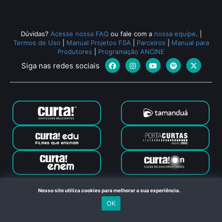
Dúvidas?
Acesse nossa FAQ
ou fale com a
nossa equipe
.
|
Termos de Uso
|
Manual Projetos FSA
|
Parceiros
|
Manual para
Produtores
|
Programação ANCINE
Siga nas redes sociais
Canal Curta © 2024. Todos os direitos reservados. Feito com
Nosso site utiliza cookies para melhorar a sua experiência.
no Rio de Janeiro
OK