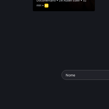
Documentário
• De
Auberi Edler
• 52
min •