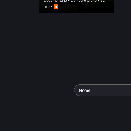
Documentário
• De
Pedro Urano
• 52
min •