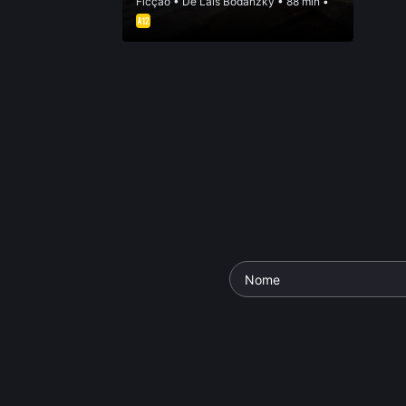
Ficção
• De
Laí­s Bodanzky
• 88 min •