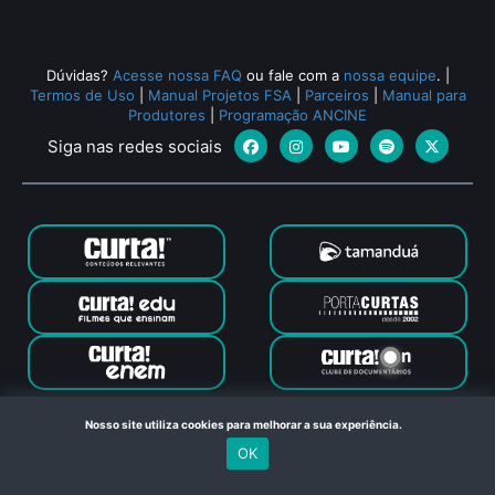
Dúvidas?
Acesse nossa FAQ
ou fale com a
nossa equipe
.
|
Termos de Uso
|
Manual Projetos FSA
|
Parceiros
|
Manual para
Produtores
|
Programação ANCINE
Siga nas redes sociais
Canal Curta © 2024. Todos os direitos reservados. Feito com
Nosso site utiliza cookies para melhorar a sua experiência.
no Rio de Janeiro
OK