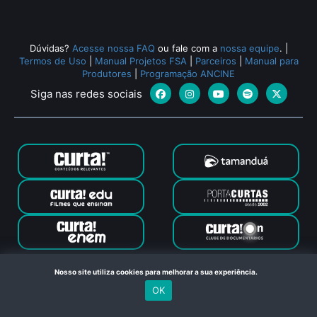
Dúvidas?
Acesse nossa FAQ
ou fale com a
nossa equipe
.
|
Termos de Uso
|
Manual Projetos FSA
|
Parceiros
|
Manual para
Produtores
|
Programação ANCINE
Siga nas redes sociais
Canal Curta © 2024. Todos os direitos reservados. Feito com
Nosso site utiliza cookies para melhorar a sua experiência.
no Rio de Janeiro
OK