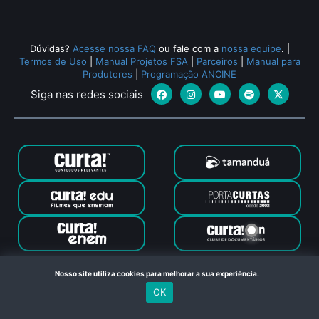
Dúvidas?
Acesse nossa FAQ
ou fale com a
nossa equipe
.
|
Termos de Uso
|
Manual Projetos FSA
|
Parceiros
|
Manual para
Produtores
|
Programação ANCINE
Siga nas redes sociais
Canal Curta © 2024. Todos os direitos reservados. Feito com
Nosso site utiliza cookies para melhorar a sua experiência.
no Rio de Janeiro
OK