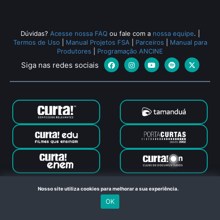
Dúvidas?
Acesse nossa FAQ
ou fale com a
nossa equipe
.
|
Termos de Uso
|
Manual Projetos FSA
|
Parceiros
|
Manual para
Produtores
|
Programação ANCINE
Siga nas redes sociais
Canal Curta © 2024. Todos os direitos reservados. Feito com
Nosso site utiliza cookies para melhorar a sua experiência.
no Rio de Janeiro
OK