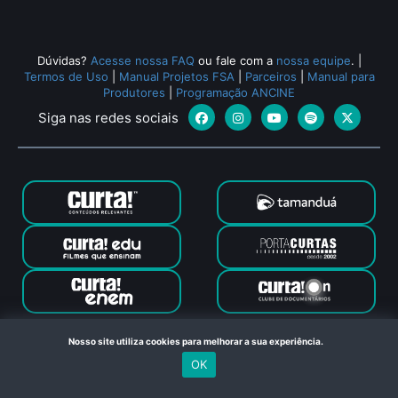
Dúvidas?
Acesse nossa FAQ
ou fale com a
nossa equipe
.
|
Termos de Uso
|
Manual Projetos FSA
|
Parceiros
|
Manual para
Produtores
|
Programação ANCINE
Siga nas redes sociais
Canal Curta © 2024. Todos os direitos reservados. Feito com
Nosso site utiliza cookies para melhorar a sua experiência.
no Rio de Janeiro
OK