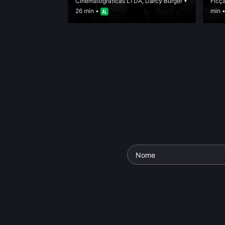
Cinematográficas LTDA
,
Darcy Burger
•
Ficç
26 min •
min 