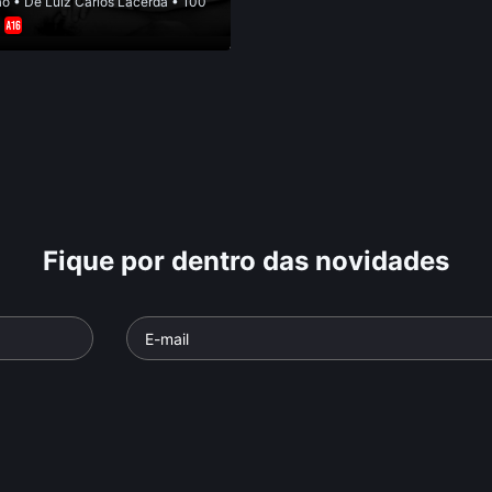
ão
• De
Luiz Carlos Lacerda
• 100
•
Fique por dentro das novidades