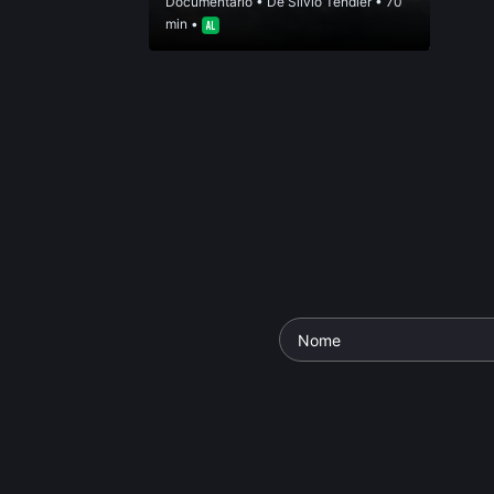
Documentário
• De
Silvio Tendler
• 70
min •