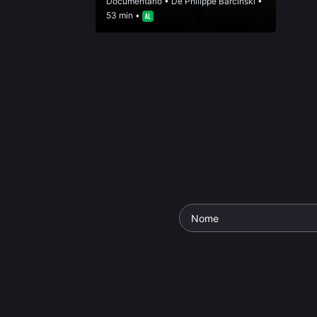
Documentário
• De
Philippe Barcinski
•
53 min •