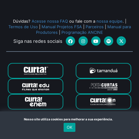
Dúvidas?
Acesse nossa FAQ
ou fale com a
nossa equipe
.
|
Termos de Uso
|
Manual Projetos FSA
|
Parceiros
|
Manual para
Produtores
|
Programação ANCINE
Siga nas redes sociais
Canal Curta © 2024. Todos os direitos reservados. Feito com
Nosso site utiliza cookies para melhorar a sua experiência.
no Rio de Janeiro
OK