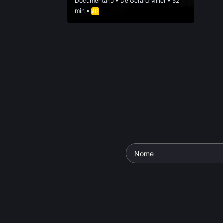
Documentário
• De
Gerard Miller
• 52
min •