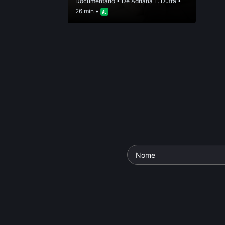
Documentário
• De
Adriana L. Dutra
•
26 min •