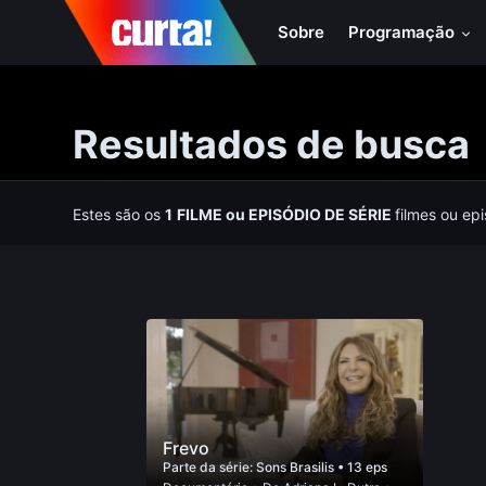
Sobre
Programação
Resultados de busca
Estes são os
1
FILME
ou
EPISÓDIO DE SÉRIE
filmes ou ep
Frevo
Parte da série:
Sons Brasilis
• 13 eps