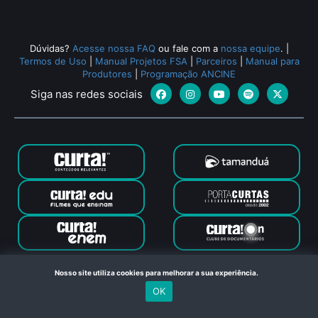
Dúvidas?
Acesse nossa FAQ
ou fale com a
nossa equipe
.
|
Termos de Uso
|
Manual Projetos FSA
|
Parceiros
|
Manual para
Produtores
|
Programação ANCINE
Siga nas redes sociais
Canal Curta © 2024. Todos os direitos reservados. Feito com
Nosso site utiliza cookies para melhorar a sua experiência.
no Rio de Janeiro
OK