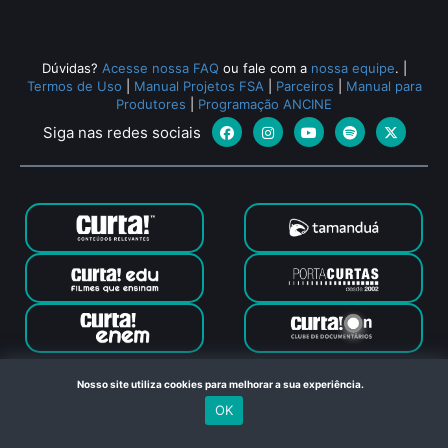
Dúvidas?
Acesse nossa FAQ
ou fale com a
nossa equipe
.
|
Termos de Uso
|
Manual Projetos FSA
|
Parceiros
|
Manual para
Produtores
|
Programação ANCINE
Siga nas redes sociais
Canal Curta © 2024. Todos os direitos reservados. Feito com
Nosso site utiliza cookies para melhorar a sua experiência.
no Rio de Janeiro
OK