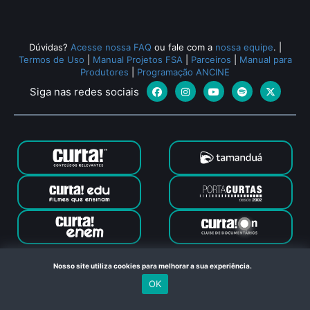
Dúvidas?
Acesse nossa FAQ
ou fale com a
nossa equipe
.
|
Termos de Uso
|
Manual Projetos FSA
|
Parceiros
|
Manual para
Produtores
|
Programação ANCINE
Siga nas redes sociais
Canal Curta © 2024. Todos os direitos reservados. Feito com
Nosso site utiliza cookies para melhorar a sua experiência.
no Rio de Janeiro
OK